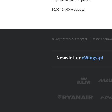
od poniedziałku do piątku
10:00 - 14:00 w soboty.
© Copyrights 2026 eWings.pl
|
Wszelkie praw