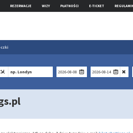
REZERWACJE
WIZY
PŁATNOŚCI
E-TICKET
REGULAMI
czki
gs.pl