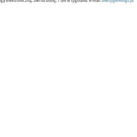
ą elektroniczną, 24h na dobę, 7 dni w tygodniu: e-mail:
bilety@eWings.pl