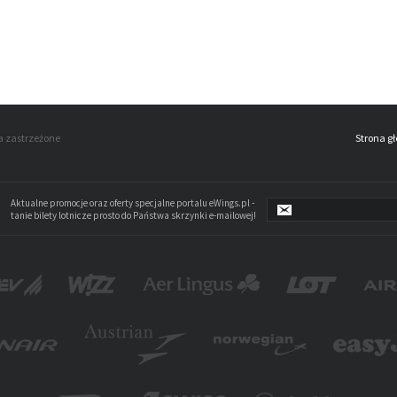
a zastrzeżone
Strona g
Aktualne promocje oraz oferty specjalne portalu eWings.pl -
tanie bilety lotnicze prosto do Państwa skrzynki e-mailowej!