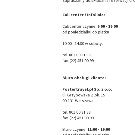
Zapraszamy do składania rezerwacji drog
Call center / Infolinia:
Call center czynne:
9:00 - 19:00
od poniedziałku do piątku
10:00 - 14:00 w soboty.
tel. 801 00 31 88
fax. (22) 451 00 99
Biuro obsługi klienta:
Fostertravel.pl Sp. z o.o.
ul. Grzybowska 2 lok. 15
00-131 Warszawa
tel. 801 00 31 88
fax. (22) 451 00 99
Biuro czynne:
11:00 - 19:00