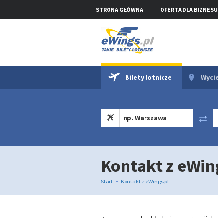
STRONA GŁÓWNA
OFERTA DLA BIZNESU
Bilety lotnicze
Wycie
Kontakt z eWin
»
Start
Kontakt z eWings.pl