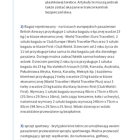
plastikowej torebce. Artykuły te muszą jednak
także zostać okazane w trakcie kontroli
bezpieczeństwa.
Bagaż rejestrowany - na trasach europejskich pasażerowi
British Airways przysługuje 1 sztuka bagażu o łącznej wadze 23
kg ( w klasie ekonomicznej - World Traveller i Euro Traveller). 2
sztuki bagażu w Club Europe i Worls Traveller Plus oraz 3 sztuki
bagażu w klasie First i Club World. Dzieciom od 2 roku życia do
11 lat przysługuje taka sama liczba bagażu jak dla dorosłego
pasażera. Do tego można zabrać fotelik samochodowy oraz
wózek. Dzieciom poniżej 2 roku życia przysługuje 1 sztuka
bagażu do 23 kg. Na dalekich trasach (USA, Kanada, Australia,
Południowa Afryka, Kenia, Karaiby, Meksyk itp. ) każdemu
klientowi przysługują 2 torby o wadze 23 kg każda w klasie
ekonomicznej (World Traveller i World Traveller Plus) oraz 3
torby o wadze 23 kg każda dla klasy biznes i first (Club World i
First). Wymiary 1 sztuki bagażu wynoszą 90cm x 75cm x 43cm
(35.5ins x 29.5ins x 16ins), (wliczając kieszenie, koła i uchwyty),
natomiast wymiary 2 sztuki bagażu wynoszą 240cm x 75cm x
65cm (94.5ins x 29.5ins x 25.5ins). Wózki dziecięce i wózki
inwalidzkie przewożone są bezpłatnie.
sprzęt sportowy - brytyjskie linie lotnicze umożliwiają swoim
pasażerom przewożenie sprzętu sportowego. Można przewozić
następujący sprzęt: wędkarski, do nurkowania, golfowy,