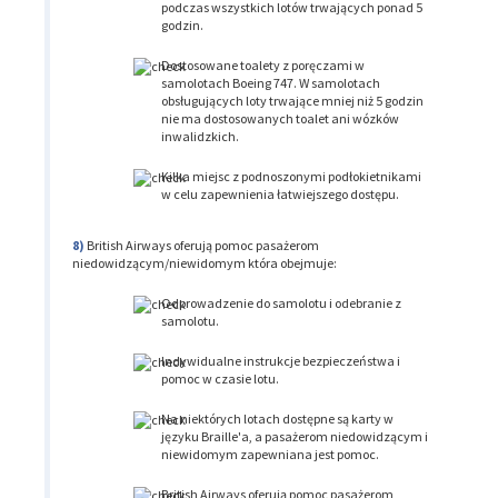
podczas wszystkich lotów trwających ponad 5
godzin.
Dostosowane toalety z poręczami w
samolotach Boeing 747. W samolotach
obsługujących loty trwające mniej niż 5 godzin
nie ma dostosowanych toalet ani wózków
inwalidzkich.
Kilka miejsc z podnoszonymi podłokietnikami
w celu zapewnienia łatwiejszego dostępu.
British Airways oferują pomoc pasażerom
niedowidzącym/niewidomym która obejmuje:
Odprowadzenie do samolotu i odebranie z
samolotu.
Indywidualne instrukcje bezpieczeństwa i
pomoc w czasie lotu.
Na niektórych lotach dostępne są karty w
języku Braille'a, a pasażerom niedowidzącym i
niewidomym zapewniana jest pomoc.
British Airways oferują pomoc pasażerom