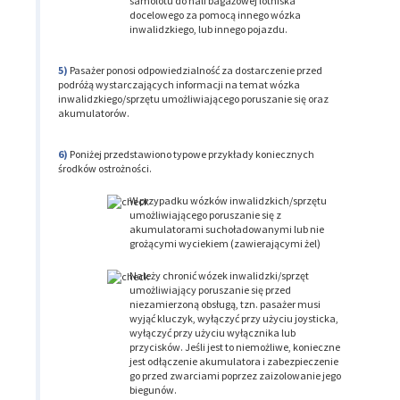
samolotu do hali bagażowej lotniska
docelowego za pomocą innego wózka
inwalidzkiego, lub innego pojazdu.
Pasażer ponosi odpowiedzialność za dostarczenie przed
podróżą wystarczających informacji na temat wózka
inwalidzkiego/sprzętu umożliwiającego poruszanie się oraz
akumulatorów.
Poniżej przedstawiono typowe przykłady koniecznych
środków ostrożności.
W przypadku wózków inwalidzkich/sprzętu
umożliwiającego poruszanie się z
akumulatorami suchoładowanymi lub nie
grożącymi wyciekiem (zawierającymi żel)
Należy chronić wózek inwalidzki/sprzęt
umożliwiający poruszanie się przed
niezamierzoną obsługą, tzn. pasażer musi
wyjąć kluczyk, wyłączyć przy użyciu joysticka,
wyłączyć przy użyciu wyłącznika lub
przycisków. Jeśli jest to niemożliwe, konieczne
jest odłączenie akumulatora i zabezpieczenie
go przed zwarciami poprzez zaizolowanie jego
biegunów.