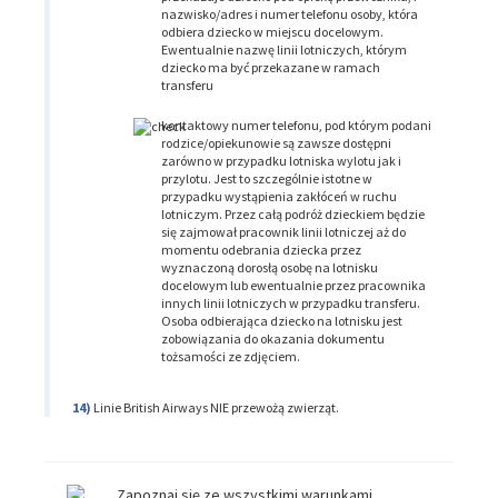
nazwisko/adres i numer telefonu osoby, która
odbiera dziecko w miejscu docelowym.
Ewentualnie nazwę linii lotniczych, którym
dziecko ma być przekazane w ramach
transferu
kontaktowy numer telefonu, pod którym podani
rodzice/opiekunowie są zawsze dostępni
zarówno w przypadku lotniska wylotu jak i
przylotu. Jest to szczególnie istotne w
przypadku wystąpienia zakłóceń w ruchu
lotniczym. Przez całą podróż dzieckiem będzie
się zajmował pracownik linii lotniczej aż do
momentu odebrania dziecka przez
wyznaczoną dorosłą osobę na lotnisku
docelowym lub ewentualnie przez pracownika
innych linii lotniczych w przypadku transferu.
Osoba odbierająca dziecko na lotnisku jest
zobowiązania do okazania dokumentu
tożsamości ze zdjęciem.
Linie British Airways NIE przewożą zwierząt.
Zapoznaj się ze wszystkimi warunkami