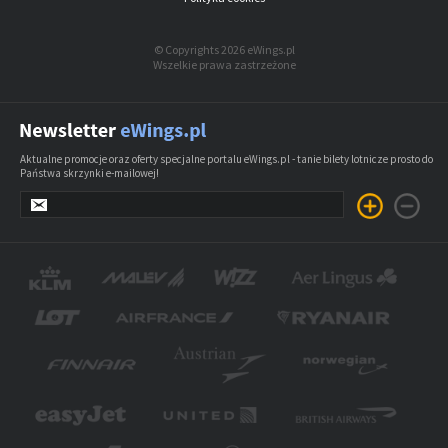
© Copyrights 2026 eWings.pl
Wszelkie prawa zastrzeżone
Aktualne promocje oraz oferty specjalne portalu eWings.pl - tanie bilety lotnicze prosto do
Państwa skrzynki e-mailowej!