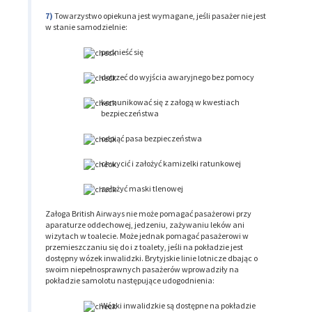
Towarzystwo opiekuna jest wymagane, jeśli pasażer nie jest
w stanie samodzielnie:
podnieść się
dotrzeć do wyjścia awaryjnego bez pomocy
komunikować się z załogą w kwestiach
bezpieczeństwa
odpiąć pasa bezpieczeństwa
chwycić i założyć kamizelki ratunkowej
założyć maski tlenowej
Załoga British Airways nie może pomagać pasażerowi przy
aparaturze oddechowej, jedzeniu, zażywaniu leków ani
wizytach w toalecie. Może jednak pomagać pasażerowi w
przemieszczaniu się do i z toalety, jeśli na pokładzie jest
dostępny wózek inwalidzki. Brytyjskie linie lotnicze dbając o
swoim niepełnosprawnych pasażerów wprowadziły na
pokładzie samolotu następujące udogodnienia:
Wózki inwalidzkie są dostępne na pokładzie