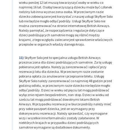
wieku poniżej 12 lat muszą towarzyszyć osoby w wieku co
najmniej 16 lat. Osobą towarzyszącą dziecku może być członek
rodziny lub inna wyznaczona osoba. W przeciwnym razie
dziecko zobowiązane jest korzystać z naszej usługi Skyflyer Solo
lub nie będzie mogło odbyć podróży. Usługi Skyflyer Solo nie
można zarezerwować na stronie internetowej British Airways.
Należy pamiętać, że rozporządzenia i regulacje dotyczące
dzieci podróżujących samotnie mogą się różnić między
krajami, z tego względu zalecane jest sprawdzenie właściwych
przepisów w organach władzy danego kraju.
Skyflyer Solo jest to specjalna usługa British Airways
przeznaczona dla dzieci podróżujących samotnie. Za tę usługę
pobierana jest opłata. Należy ją zarezerwować i opłacić przy
rezerwacji lotu dla dziecka. W przeciwnym razie zostanie
pobrana opłata za anulowanie i przepisanie biletu. Usługę
Skyflyer Solo należy zarezerwować co najmniej 48 godzin przed
godziną odlotu, w przeciwnym razie dziecko nie będzie mogło
odbyć podróży. Dzieci w wieku od pięciu lat mogą podróżować
wyłącznie rejsem bezpośrednim, non-stop. Dzieci w wieku od
sześciu lat mogą podróżować dowolnymi lotami British
Airways. W przypadku rezerwacji w biurze podróży należy mieć
przy sobie paszport dziecka, jest on wymagany przy
dokonywaniu rezerwacji. Należy sprawdzić, czy wymagane
wizy i wszelkie inne formalności zostały załatwione. W
niektórych krajach w przypadku dzieci podróżujących
samotnie wymagane są dodatkowe dokumenty.