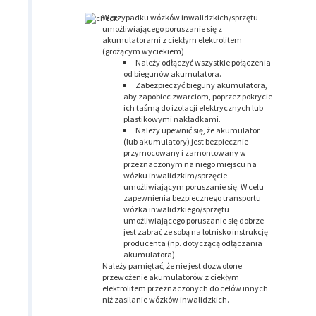
W przypadku wózków inwalidzkich/sprzętu
umożliwiającego poruszanie się z
akumulatorami z ciekłym elektrolitem
(grożącym wyciekiem)
Należy odłączyć wszystkie połączenia
od biegunów akumulatora.
Zabezpieczyć bieguny akumulatora,
aby zapobiec zwarciom, poprzez pokrycie
ich taśmą do izolacji elektrycznych lub
plastikowymi nakładkami.
Należy upewnić się, że akumulator
(lub akumulatory) jest bezpiecznie
przymocowany i zamontowany w
przeznaczonym na niego miejscu na
wózku inwalidzkim/sprzęcie
umożliwiającym poruszanie się. W celu
zapewnienia bezpiecznego transportu
wózka inwalidzkiego/sprzętu
umożliwiającego poruszanie się dobrze
jest zabrać ze sobą na lotnisko instrukcję
producenta (np. dotyczącą odłączania
akumulatora).
Należy pamiętać, że nie jest dozwolone
przewożenie akumulatorów z ciekłym
elektrolitem przeznaczonych do celów innych
niż zasilanie wózków inwalidzkich.