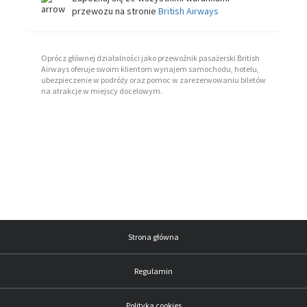
przewozu na stronie
British Airways
Oprócz głównej działalności jako przewoźnik pasażerski British
Airways oferuje swoim klientom wynajem samochodu, hotelu,
ubezpieczenie w podróży oraz pomoc w zarezerwowaniu biletów
na atrakcje w miejscy docelowym.
Strona główna
Regulamin
Polityka cookies