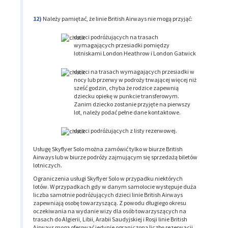
Należy pamiętać, że linie British Airways nie mogą przyjąć:
dzieci podróżujących na trasach
wymagających przesiadki pomiędzy
lotniskami London Heathrow i London Gatwick
dzieci na trasach wymagających przesiadki w
nocy lub przerwy w podroży trwającej więcej niż
sześć godzin, chyba że rodzice zapewnią
dziecku opiekę w punkcie transferowym.
Zanim dziecko zostanie przyjęte na pierwszy
lot, należy podać pełne dane kontaktowe.
dzieci podróżujących z listy rezerwowej.
Usługę Skyflyer Solo można zamówić tylko w biurze British
Airways lub w biurze podróży zajmującym się sprzedażą biletów
lotniczych.
Ograniczenia usługi Skyflyer Solo w przypadku niektórych
lotów. W przypadkach gdy w danym samolocie występuje duża
liczba samotnie podróżujących dzieci linie British Airways
zapewniają osobę towarzyszącą. Z powodu długiego okresu
oczekiwania na wydanie wizy dla osób towarzyszących na
trasach do Algierii, Libii, Arabii Saudyjskiej i Rosji linie British
Airways mogą oferować jedynie ograniczoną liczbę rezerwacji