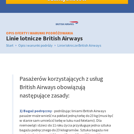
OPIS OFERTY I WARUNKI PODRÓŻOWANIA
Linie lotnicze British Airways
»
»
Start
Opis i warunki podróży
Linie lotnicze British Airways
Pasażerów korzystających z usług
British Airways obowiązują
następujące zasady:
Bagaż podręczny
- podróżując liniami British Airways
pasażer może wnieść na pokład jedną torbę do 23 kg (musi być
w stanie sam umieścić torbę w luku nad fotelami). Dla
niemowląt i dzieci do 11 roku życia przysługuje jedna sztuka
bagażu podręcznego do 23 kilogramów. Sztuka bagażu nie