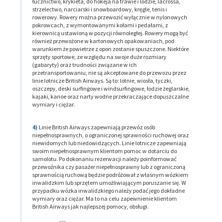
łucznictwo, krykieta, do hokeja na trawie i lodzie, lacrossa,
strzelectwo, narciarski i snowboardowy, kręgle, tenis i
rowerowy. Rowery można przewozić wyłącznie w nylonowych
pokrowcach, z wymontowanymi kołami i pedałami, z
kierownicą ustawioną w pozycji równoległej. Rowery mogą być
również przewożone w kartonowych opakowaniach, pod
warunkiem że powietrze z opon zostanie spuszczone. Niektóre
sprzęty sportowe, ze względu na swoje duże rozmiary
(gabaryty) oraz trudności związane w ich
przetransportowaniu, nie są akceptowane do przewozu przez
linie lotnicze British Airways. Są to: lotnie, wiosła, tyczki,
oszczepy, deski surfingowe i windsurfingowe, łodzie żeglarskie,
kajaki, kanoe oraz narty wodne przekraczające dopuszczalne
wymiary i ciężar.
Linie British Airways zapewniają przewóz osób
niepełnosprawnych, o ograniczonej sprawności ruchowej oraz
niewidomych lub niedowidzących. Linie lotnicze zapewniają
swoim niepełnosprawnym klientom pomoc w dotarciu do
samolotu. Po dokonaniu rezerwacji należy poinformować
przewoźnika czy pasażer niepełnosprawny lub z ograniczoną
sprawnością ruchową będzie podróżował z własnym wózkiem
inwalidzkim lub sprzętem umożliwiającym poruszanie się. W
przypadku wózka inwalidzkiego należy podać jego dokładne
wymiary oraz ciężar. Ma to na celu zapewnienie klientom
British Airways jak najlepszej pomocy, obsługi.