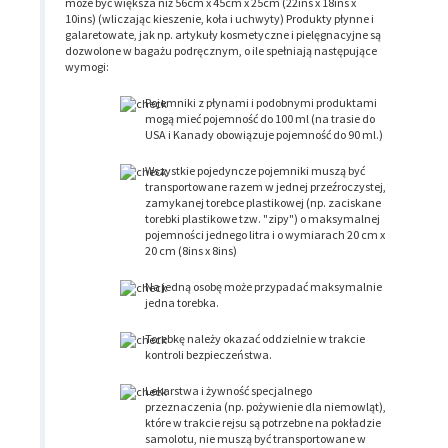
może być większa niż 56cm x 45cm x 25cm (22ins x 18ins x
10ins) (wliczając kieszenie, koła i uchwyty) Produkty płynne i
galaretowate, jak np. artykuły kosmetyczne i pielęgnacyjne są
dozwolone w bagażu podręcznym, o ile spełniają następujące
wymogi:
Pojemniki z płynami i podobnymi produktami
mogą mieć pojemność do 100 ml (na trasie do
USA i Kanady obowiązuje pojemność do 90 ml.)
Wszystkie pojedyncze pojemniki muszą być
transportowane razem w jednej przeźroczystej,
zamykanej torebce plastikowej (np. zaciskane
torebki plastikowe tzw. "zipy") o maksymalnej
pojemności jednego litra i o wymiarach 20 cm x
20 cm (8ins x 8ins)
Na jedną osobę może przypadać maksymalnie
jedna torebka.
Torebkę należy okazać oddzielnie w trakcie
kontroli bezpieczeństwa.
Lekarstwa i żywność specjalnego
przeznaczenia (np. pożywienie dla niemowląt),
które w trakcie rejsu są potrzebne na pokładzie
samolotu, nie muszą być transportowane w