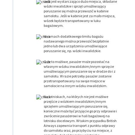
Jeśli jest wystarczająco dużo miejsca, składane
wózki inwalidzkie i sprzęt umożliwiający
poruszanie się można przewozić w kabinie
samolotu. Jeśli w kabinie jest za mało miejsca,
wózek będzie transportowany w luku
bagażowym.
W ramach dodatkowego limitu bagażu
nadawanego można przewozić bezpłatnie
jedno lub dwa urządzenia umożliwiające
poruszanie się, np. wózki inwalidzkie.
O ile to możliwe, pasażer może pozostać na
własnym wózku inwalidzkim/innym sprzęcie
umożliwiającym poruszanie się w drodze do i z
samolotu. W razie potrzeby pasażer zostanie
przetransportowany na swoje miejsce w
samolocie na innym wózku inwalidzkim.
Na lotniskach, na których nie jest możliwe
przejście z wózkiem inwalidzkim/innym
sprzętem umożliwiającym poruszanie się,
konieczne może być przyjęcie go przy odprawie i
zwrócenie pasażerowi w hali bagażowej na
lotnisku docelowym. W takim przypadku British
Airways zapewnia transport z punktu odprawy
do samolotu oraz, po przybyciu na miejsce, z