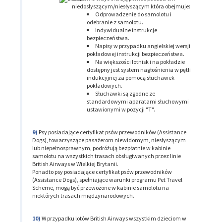
niedosłyszącym/niesłyszącym która obejmuje:
Odprowadzenie do samolotu i
odebranie z samolotu.
Indywidualne instrukcje
bezpieczeństwa.
Napisy w przypadku angielskiej wersji
pokładowej instrukcji bezpieczeństwa.
Na większości lotnisk i na pokładzie
dostępny jest system nagłośnienia w pętli
indukcyjnej za pomocą słuchawek
pokładowych.
Słuchawki są zgodne ze
standardowymi aparatami słuchowymi
ustawionymi w pozycji "T".
Psy posiadające certyfikat psów przewodników (Assistance
Dogs), towarzyszące pasażerom niewidomym, niesłyszącym
lub niepełnosprawnym, podróżują bezpłatnie w kabinie
samolotu na wszystkich trasach obsługiwanych przez linie
British Airways w Wielkiej Brytanii.
Ponadto psy posiadające certyfikat psów przewodników
(Assistance Dogs), spełniające warunki programu Pet Travel
Scheme, mogą być przewożone w kabinie samolotu na
niektórych trasach międzynarodowych.
W przypadku lotów British Airways wszystkim dzieciom w