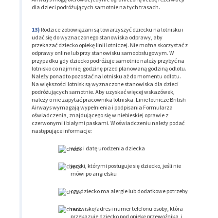
dla dzieci podróżujących samotnie na tych trasach.
Rodzice zobowiązani są towarzyszyć dziecku na lotnisku i
udać się do wyznaczonego stanowiska odprawy, aby
przekazać dziecko opiekę linii lotniczej. Nie można skorzystać z
odprawy online lub przy stanowisku samoobsługowym. W
przypadku gdy dziecko podróżuje samotnie należy przybyć na
lotnisko co najmniej godzinę przed planowaną godziną odlotu.
Należy ponadto pozostać na lotnisku aż do momentu odlotu.
Na większości lotnisk są wyznaczone stanowiska dla dzieci
podróżujących samotnie. Aby uzyskać więcej wskazówek,
należy o nie zapytać pracownika lotniska. Linie lotnicze British
Airways wymagają wypełnienia i podpisania Formularza
oświadczenia, znajdującego się w niebieskiej oprawie z
czerwonymi i białymi paskami. W oświadczeniu należy podać
następujące informacje:
wiek i datę urodzenia dziecka
języki, którymi posługuje się dziecko, jeśli nie
mówi po angielsku
czy dziecko ma alergie lub dodatkowe potrzeby
nazwisko/adres i numer telefonu osoby, która
przekazuje dziecko pod opiekę przewoźnika, i