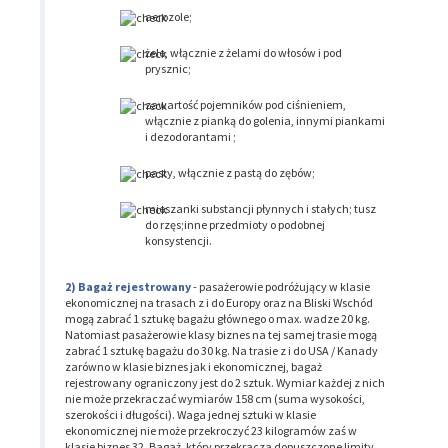
aerozole;
żele, włącznie z żelami do włosów i pod
prysznic;
zawartość pojemników pod ciśnieniem,
włącznie z pianką do golenia, innymi piankami
i dezodorantami ;
pasty, włącznie z pastą do zębów;
mieszanki substancji płynnych i stałych; tusz
do rzęs;inne przedmioty o podobnej
konsystencji.
Bagaż rejestrowany
- pasażerowie podróżujący w klasie
ekonomicznej na trasach z i do Europy oraz na Bliski Wschód
mogą zabrać 1 sztukę bagażu głównego o max. wadze 20 kg.
Natomiast pasażerowie klasy biznes na tej samej trasie mogą
zabrać 1 sztukę bagażu do 30 kg. Na trasie z i do USA / Kanady
zarówno w klasie biznes jak i ekonomicznej, bagaż
rejestrowany ograniczony jest do 2 sztuk. Wymiar każdej z nich
nie może przekraczać wymiarów 158 cm (suma wysokości,
szerokości i długości). Waga jednej sztuki w klasie
ekonomicznej nie może przekroczyć 23 kilogramów zaś w
klasie biznes 32. Bagaż, który przekracza dopuszczone limity,