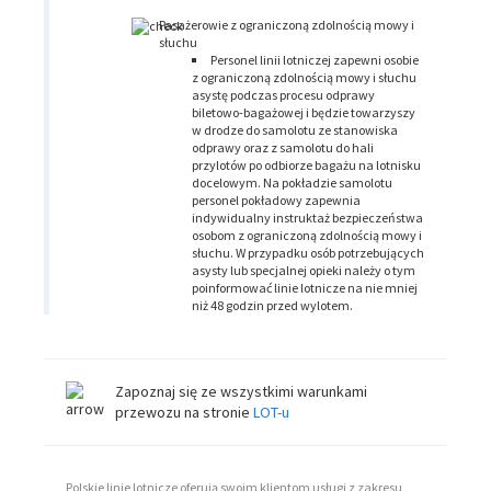
Pasażerowie z ograniczoną zdolnością mowy i
słuchu
Personel linii lotniczej zapewni osobie
z ograniczoną zdolnością mowy i słuchu
asystę podczas procesu odprawy
biletowo-bagażowej i będzie towarzyszy
w drodze do samolotu ze stanowiska
odprawy oraz z samolotu do hali
przylotów po odbiorze bagażu na lotnisku
docelowym. Na pokładzie samolotu
personel pokładowy zapewnia
indywidualny instruktaż bezpieczeństwa
osobom z ograniczoną zdolnością mowy i
słuchu. W przypadku osób potrzebujących
asysty lub specjalnej opieki należy o tym
poinformować linie lotnicze na nie mniej
niż 48 godzin przed wylotem.
Zapoznaj się ze wszystkimi warunkami
przewozu na stronie
LOT-u
Polskie linie lotnicze oferują swoim klientom usługi z zakresu