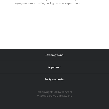
wynajmu samochodów, noclegu oraz ubezpieczenia.
Strona główna
Regulamin
Polityka cookies
© Copyrights 2026 eWings.pl
Wszelkie prawa zastrzeżone