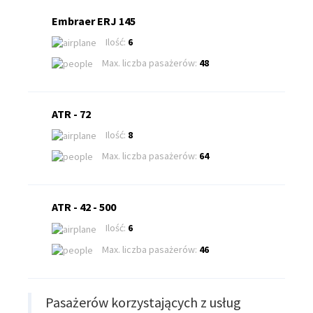
Embraer ERJ 145
Ilość:
6
Max. liczba pasażerów:
48
ATR - 72
Ilość:
8
Max. liczba pasażerów:
64
ATR - 42 - 500
Ilość:
6
Max. liczba pasażerów:
46
Pasażerów korzystających z usług