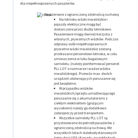
dla niepełnosprawnych pasażerów.
Pasażerowie z ograniczoną zdolnością ruchową
Na lotnisku wózki inwalidzkie i
pojazdy elektryczne mogą być
dostarczone przez służby lotniskowe.
Pasażerowie mogą również korzysta z
własnych, prywatnych wózków. Podczas
odprawy osób niepełnosprawnych
prywatne wózki inwalidzkie zostaną
przekazane personelowi lotniska, w celu
umieszczenia w luku bagażowym
samolotu. (należy poinformować personel
PLL LOT o rozmiarze i wadze wózka
inwalidzkiego). Przewóz max. dwóch
urządzeń ułatwiających poruszanie się
jest bezpłatne.
W przypadku wózków
inwalidzkich/sprzętu umożliwiającego
poruszanie się z akumulatorami z
ciekłym elektrolitem (grożącym
wyciekiem) należy go dodatkowo
zabezpieczy przed transportem.
Wszystkie samoloty PLL LOT są
przystosowane do potrzeb pasażerów z
ograniczoną zdolnością ruchową. We
wszystkich lotach dalekodystansowych
(rejsy do/z USA i Kanady, na pokładach