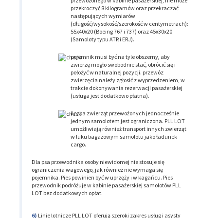
przewożonego w kabinie pasażerskiej, nie może
przekroczyć 8 kilogramów oraz przekraczać
następujących wymiarów
(długość/wysokość/szerokość w centymetrach):
55x40x20 (Boeing 767 i 737) oraz 45x30x20
(Samoloty typu ATR i ERJ).
pojemnik musi być na tyle obszerny, aby
zwierzę mogło swobodnie stać, obrócić się i
położyć w naturalnej pozycji. przewóz
zwierzęcia należy zgłosić z wyprzedzeniem, w
trakcie dokonywania rezerwacji pasażerskiej
(usługa jest dodatkowo płatna).
liczba zwierząt przewożonych jednocześnie
jednym samolotem jest ograniczona. PLL LOT
umożliwiają również transport innych zwierząt
w luku bagażowym samolotu jako ładunek
cargo.
Dla psa przewodnika osoby niewidomej nie stosuje się
ograniczenia wagowego, jak również nie wymaga się
pojemnika. Pies powinien być w uprzęży i w kagańcu. Pies
przewodnik podróżuje w kabinie pasażerskiej samolotów PLL
LOT bez dodatkowych opłat.
Linie lotnicze PLL LOT oferują szeroki zakres usług i asysty