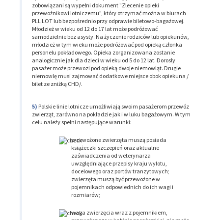
zobowiązani są wypełni dokument "Zlecenie opieki
przewoźnikowi lotniczemu", który otrzymać można w biurach
PLL LOT lub bezpośrednio przy odprawie biletowo-bagażowej.
Młodzież w wieku od 12 do 17 lat może podróżować
samodzielnie bez asysty. Na życzenie rodziców lub opiekunów,
młodzież w tym wieku może podróżować pod opieką członka
personelu pokładowego. Opieka zorganizowana zostanie
analogicznie jak dla dzieci w wieku od 5 do 12 lat. Dorosły
pasażer może przewozi pod opieką dwoje niemowląt. Drugie
niemowlę musi zajmować dodatkowe miejsce obok opiekuna /
bilet ze zniżką CHD/.
Polskie linie lotnicze umożliwiają swoim pasażerom przewóz
zwierząt, zarówno na pokładzie jak i w luku bagażowym. W tym
celu należy spełni następujące warunki:
przewożone zwierzęta muszą posiada
książeczki szczepień oraz aktualne
zaświadczenia od weterynarza
uwzględniające przepisy kraju wylotu,
docelowego oraz portów tranzytowych;
zwierzęta muszą być przewożone w
pojemnikach odpowiednich do ich wagi i
rozmiarów;
waga zwierzęcia wraz z pojemnikiem,