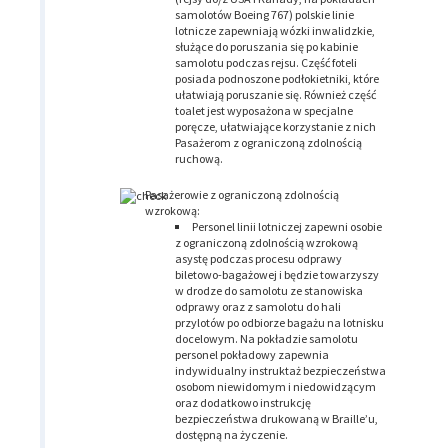
samolotów Boeing 767) polskie linie
lotnicze zapewniają wózki inwalidzkie,
służące do poruszania się po kabinie
samolotu podczas rejsu. Część foteli
posiada podnoszone podłokietniki, które
ułatwiają poruszanie się. Również część
toalet jest wyposażona w specjalne
poręcze, ułatwiające korzystanie z nich
Pasażerom z ograniczoną zdolnością
ruchową.
Pasażerowie z ograniczoną zdolnością
wzrokową:
Personel linii lotniczej zapewni osobie
z ograniczoną zdolnością wzrokową
asystę podczas procesu odprawy
biletowo-bagażowej i będzie towarzyszy
w drodze do samolotu ze stanowiska
odprawy oraz z samolotu do hali
przylotów po odbiorze bagażu na lotnisku
docelowym. Na pokładzie samolotu
personel pokładowy zapewnia
indywidualny instruktaż bezpieczeństwa
osobom niewidomym i niedowidzącym
oraz dodatkowo instrukcję
bezpieczeństwa drukowaną w Braille’u,
dostępną na życzenie.