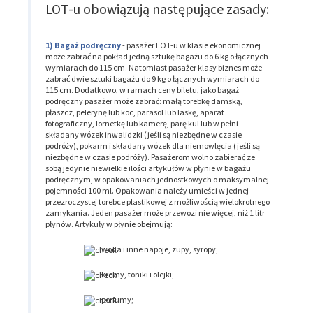
LOT-u obowiązują następujące zasady:
Bagaż podręczny
- pasażer LOT-u w klasie ekonomicznej
może zabrać na pokład jedną sztukę bagażu do 6 kg o łącznych
wymiarach do 115 cm. Natomiast pasażer klasy biznes może
zabrać dwie sztuki bagażu do 9 kg o łącznych wymiarach do
115 cm. Dodatkowo, w ramach ceny biletu, jako bagaż
podręczny pasażer może zabrać: małą torebkę damską,
płaszcz, pelerynę lub koc, parasol lub laskę, aparat
fotograficzny, lornetkę lub kamerę, parę kul lub w pełni
składany wózek inwalidzki (jeśli są niezbędne w czasie
podróży), pokarm i składany wózek dla niemowlęcia (jeśli są
niezbędne w czasie podróży). Pasażerom wolno zabierać ze
sobą jedynie niewielkie ilości artykułów w płynie w bagażu
podręcznym, w opakowaniach jednostkowych o maksymalnej
pojemności 100 ml. Opakowania należy umieści w jednej
przezroczystej torebce plastikowej z możliwością wielokrotnego
zamykania. Jeden pasażer może przewozi nie więcej, niż 1 litr
płynów. Artykuły w płynie obejmują:
woda i inne napoje, zupy, syropy;
kremy, toniki i olejki;
perfumy;