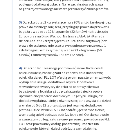
podlega dodatkowej opłacie. Na rejsach krajowych waga
bagażu rejestrowanego nie może przekroczyć 20 kilogramów.
Dziecku do lat 2 korzystającemu z 90% zniżki taryfowej (bez
prawa do osobnego miejsca), przysługuje prawo do przewozu
bagażu o wadze do 10 kilogramów (22 funtów) na trasie z/do
Europy oraz na Bliski Wschód. Na trasie z/do USA i Kanady
dziecku do lat 2 korzystającemu z 90% zniżki taryfowej (bez
prawa do osobnego miejsca) przysługuje prawo przewozu 1
sztuki bagażu o maksymalnej wadze 23 kilogramów (50
funtów) i sumie wymiarów 158 cm (62 cale).
Dzieci do lat 5 nie mogą podróżować same. Rodzice lub
opiekunowie są zobowiązani do zapewnienia dodatkowej
opieki dla dzieci. PLL LOT oferują swoim pasażerom możliwość
wykupienia usługi - dodatkowa asysta. Dodatkowa
stewardessa towarzyszy dziecku od odprawy biletowo-
bagażowej na lotnisku aż do przekazania dziecka osobie
upoważnionej w porcie docelowym. Tego typu usługa jest
dodatkowo płatna. Istnieje również specjalna asysta dla dzieci
w wieku od 5 do 12 lat (ta usługa jest również dodatkowo
płatna). Dzieci w wieku 5-12 lat podróżujące samodzielnie,
wymagają opieki podczas podróży lotniczej. Opiekę sprawuje
wyznaczony do tego celu członek personelu pokładowego PLL
LOT oraz pracownicy obsługi pasażerskiej. Rodzice lub
opiekunowie, których dzieci podróżują samodzielnie,